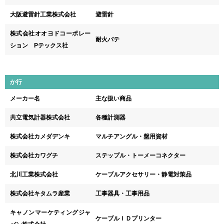
大阪避雷針工業株式会社
避雷針
株式会社オオヨドコーポレー
耐火パテ
ション Pテックス社
か行
メーカー名
主な扱い商品
共立電気計器株式会社
各種計測器
株式会社カメダデンキ
マルチアングル・盤用資材
株式会社カワグチ
ステップル・トーメーコネクター
北川工業株式会社
ケーブルアクセサリー・静電対策品
株式会社キタムラ産業
工事器具・工事用品
キャノンマーケティングジャ
ケーブルＩＤプリンター