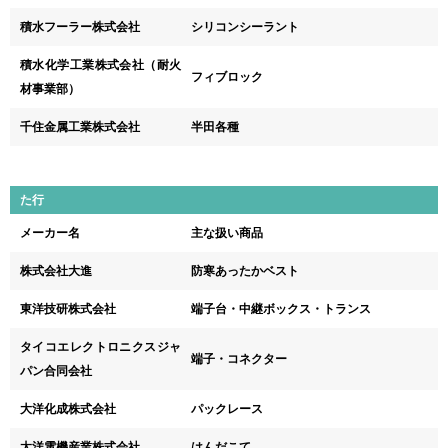
積水フーラー株式会社
シリコンシーラント
積水化学工業株式会社（耐火
フィブロック
材事業部）
千住金属工業株式会社
半田各種
た行
メーカー名
主な扱い商品
株式会社大進
防寒あったかベスト
東洋技研株式会社
端子台・中継ボックス・トランス
タイコエレクトロニクスジャ
端子・コネクター
パン合同会社
大洋化成株式会社
パックレース
太洋電機産業株式会社
はんだこて