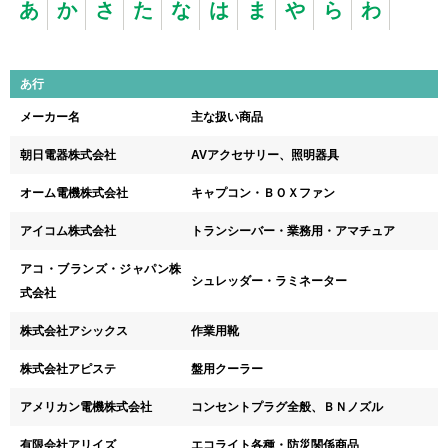
あ
か
さ
た
な
は
ま
や
ら
わ
あ行
メーカー名
主な扱い商品
朝日電器株式会社
AVアクセサリー、照明器具
オーム電機株式会社
キャプコン・ＢＯＸファン
アイコム株式会社
トランシーバー・業務用・アマチュア
アコ・ブランズ・ジャパン株
シュレッダー・ラミネーター
式会社
株式会社アシックス
作業用靴
株式会社アピステ
盤用クーラー
アメリカン電機株式会社
コンセントプラグ全般、ＢＮノズル
有限会社アリイズ
エコライト各種・防災関係商品