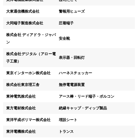
大東通信機株式会社
警報用ヒューズ
大同端子製造株式会社
圧着端子
株式会社 ディアドラ・ジャパ
安全靴
ン
株式会社デジタル（アロー電
表示器・回転灯
子工業）
東京インターホン株式会社
ハーネスチェッカー
株式会社東京理工舎
無停電電源装置
東神電気株式会社
アース棒・リード端子・ボルコン
東方電材株式会社
絶縁キャップ・ディップ製品
東洋平成ポリマー株式会社
埋設シート
東洋電機株式会社
トランス