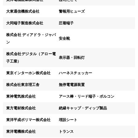
大東通信機株式会社
警報用ヒューズ
大同端子製造株式会社
圧着端子
株式会社 ディアドラ・ジャパ
安全靴
ン
株式会社デジタル（アロー電
表示器・回転灯
子工業）
東京インターホン株式会社
ハーネスチェッカー
株式会社東京理工舎
無停電電源装置
東神電気株式会社
アース棒・リード端子・ボルコン
東方電材株式会社
絶縁キャップ・ディップ製品
東洋平成ポリマー株式会社
埋設シート
東洋電機株式会社
トランス