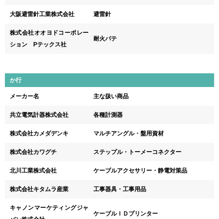
大阪避雷針工業株式会社
避雷針
株式会社オオヨドコーポレー
耐火パテ
ション Pテックス社
か行
メーカー名
主な扱い商品
共立電気計器株式会社
各種計測器
株式会社カメダデンキ
マルチアングル・盤用資材
株式会社カワグチ
ステップル・トーメーコネクター
北川工業株式会社
ケーブルアクセサリー・静電対策品
株式会社キタムラ産業
工事器具・工事用品
キャノンマーケティングジャ
ケーブルＩＤプリンター