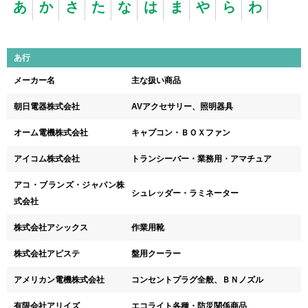
あ
か
さ
た
な
は
ま
や
ら
わ
あ行
メーカー名
主な扱い商品
朝日電器株式会社
AVアクセサリー、照明器具
オーム電機株式会社
キャプコン・ＢＯＸファン
アイコム株式会社
トランシーバー・業務用・アマチュア
アコ・ブランズ・ジャパン株
シュレッダー・ラミネーター
式会社
株式会社アシックス
作業用靴
株式会社アピステ
盤用クーラー
アメリカン電機株式会社
コンセントプラグ全般、ＢＮノズル
有限会社アリイズ
エコライト各種・防災関係商品