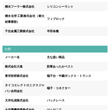
積水フーラー株式会社
シリコンシーラント
積水化学工業株式会社（耐火
フィブロック
材事業部）
千住金属工業株式会社
半田各種
た行
メーカー名
主な扱い商品
株式会社大進
防寒あったかベスト
東洋技研株式会社
端子台・中継ボックス・トランス
タイコエレクトロニクスジャ
端子・コネクター
パン合同会社
大洋化成株式会社
パックレース
太洋電機産業株式会社
はんだこて